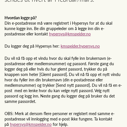
Hvordan logge på?
Din e-postadresse må være registrert i Hypersys for at du skal
kunne logge inn. Be din gruppeleder om å legge inn din e-
postadresse eller kontakt
hypersys@kmspeider.no
Du logger deg på Hypersys her:
kmspeider.hypersys.no
Du vil nå få opp et vindu hvor du skal fylle inn brukernavn (e-
postadresse eller medlemsnummer) og passord. Første gang du
logger deg på eller hvis du har glemt passord, trykker du på
knappen som heter [Glemt passord]. Du vil nå få opp et nytt vindu
hvor du fyller inn din brukernavn (din e-postadresse eller
medlemsnummer) og trykker [Send nytt passord]. Du vil nå få en e-
post med en lenke hvor du kan velge nytt passord. Velg nytt
passord og logg inn. Neste gang du logger deg på bruker du det
samme passordet.
OBS: Merk at dersom flere personer er registert med samme e-
postadresse vil innlogging med e-post ikke fungere. Ta kontakt
på
hypersys@kmspeider.no
for hjelp.