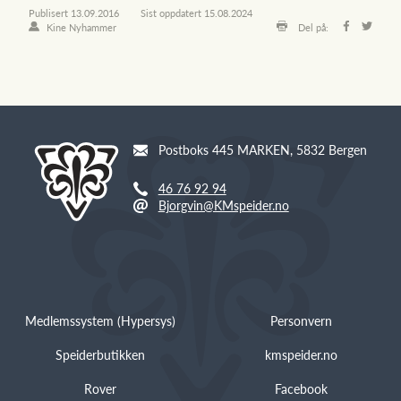
Publisert
13.09.2016
Sist oppdatert
15.08.2024
Kine Nyhammer
Del på:
Postboks 445 MARKEN, 5832 Bergen
46 76 92 94
Bjorgvin@KMspeider.no
Medlemssystem (Hypersys)
Personvern
Speiderbutikken
kmspeider.no
Rover
Facebook