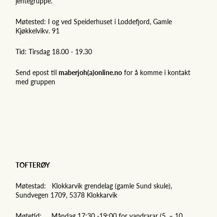
jentegruppe.
Møtested: I og ved Speiderhuset i Loddefjord, Gamle
Kjøkkelvikv. 91
Tid: Tirsdag 18.00 - 19.30
Send epost til
maberjoh(a)online.no
for å komme i kontakt
med gruppen
TOFTERØY
Møtestad: Klokkarvik grendelag (gamle Sund skule),
Sundvegen 1709, 5378 Klokkarvik
Møtetid: Måndag 17:30 -19:00 for vandrarar (5. – 10.