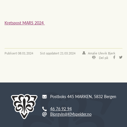
Kretspost MARS 2024
Publisert
08.01.2024
Sist oppdatert
21.03.2024
Amalie Ulevik Bjerk
Del på:
Postboks 445 MARKEN, 5832 Bergen
46 76 92 94
Bjorgvin@KMspeider.no