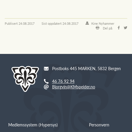
Publisert
24.08.2017
Sist oppdatert
24.08.2017
Kine Nyhammer
Del på:
Postboks 445 MARKEN, 5832 Bergen
46 76 92 94
Bjorgvin@KMspeider.no
Medlemssystem (Hypersys)
Personvern